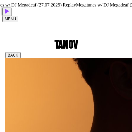
w/ DJ Megadeaf (27.07.2025) Replay
Megatunes w/ DJ Megadeaf (27.
MENU
TANOV
BACK