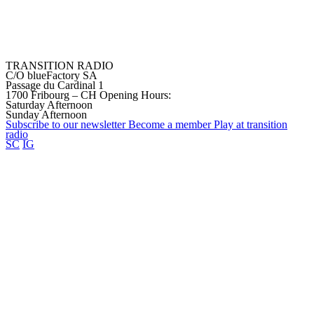
TRANSITION RADIO
C/O blueFactory SA
Passage du Cardinal 1
1700 Fribourg – CH
Opening Hours:
Saturday Afternoon
Sunday Afternoon
Subscribe to our
newsletter
Become a
member
Play at transition
radio
SC
IG