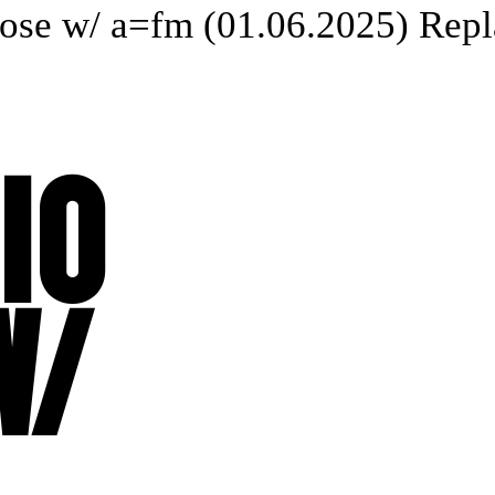
se w/ a=fm (01.06.2025) Replay
IO
W/