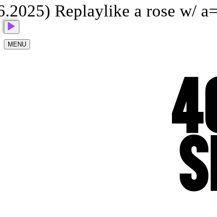
2025) Replay
like a rose w/ a=f
MENU
4
S