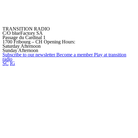
TRANSITION RADIO
C/O blueFactory SA
Passage du Cardinal 1
1700 Fribourg – CH
Opening Hours:
Saturday Afternoon
Sunday Afternoon
Subscribe to our
newsletter
Become a
member
Play at transition
radio
SC
IG