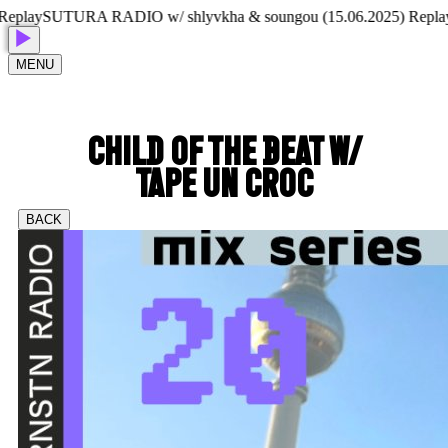
lay
SUTURA RADIO w/ shlyvkha & soungou (15.06.2025) Replay
SU
MENU
CHILD OF THE BEAT W/
TAPE UN CROC
BACK