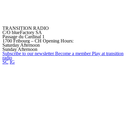
TRANSITION RADIO
C/O blueFactory SA
Passage du Cardinal 1
1700 Fribourg – CH
Opening Hours:
Saturday Afternoon
Sunday Afternoon
Subscribe to our
newsletter
Become a
member
Play at transition
radio
SC
IG