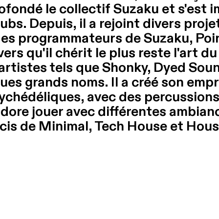
cofondé le collectif Suzaku et s'est 
bs. Depuis, il a rejoint divers projet
n des programmateurs de Suzaku, Poin
rs qu'il chérit le plus reste l'art d
 artistes tels que Shonky, Dyed So
ues grands noms. Il a créé son empre
ychédéliques, avec des percussions 
il adore jouer avec différentes ambi
écis de Minimal, Tech House et Hous