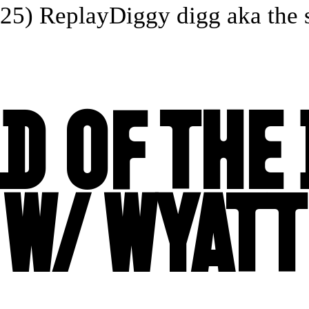
25) Replay
Diggy digg aka the st
D OF THE
W/ WYATT