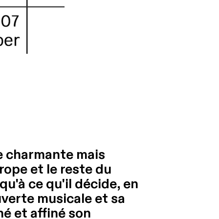
lle charmante mais
urope et le reste du
u'à ce qu'il décide, en
uverte musicale et sa
né et affiné son