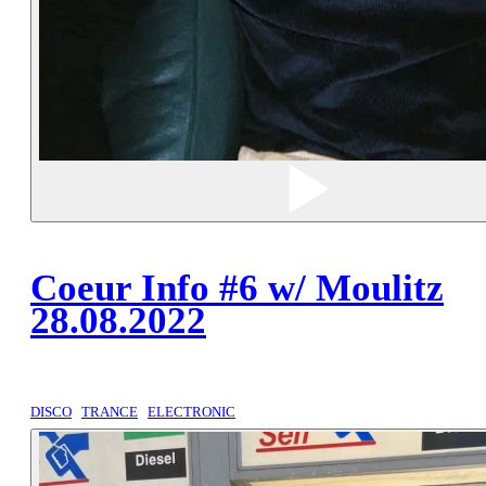
Coeur Info #6 w/ Moulitz
28.08.2022
DISCO
TRANCE
ELECTRONIC