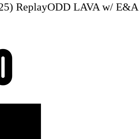
) Replay
ODD LAVA w/ E&A Rüe
O