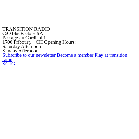
TRANSITION RADIO
C/O blueFactory SA
Passage du Cardinal 1
1700 Fribourg – CH
Opening Hours:
Saturday Afternoon
Sunday Afternoon
Subscribe to our
newsletter
Become a
member
Play at transition
radio
SC
IG