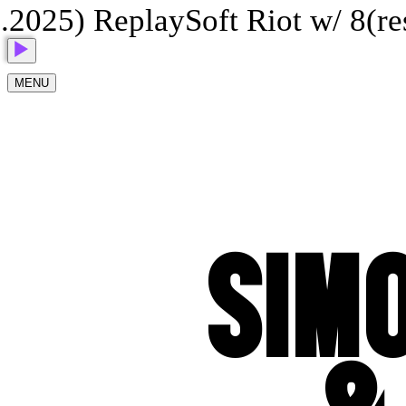
2025) Replay
Soft Riot w/ 8(res)
MENU
SIM