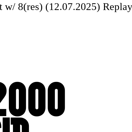
w/ 8(res) (12.07.2025) Replay
So
2000