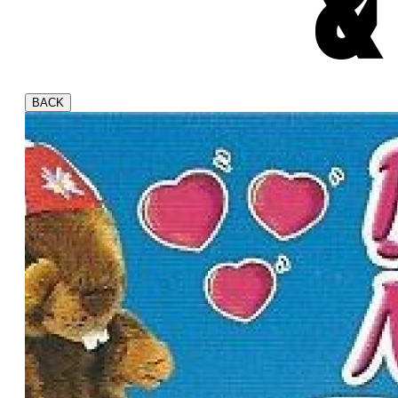
&
BACK