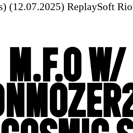
 (12.07.2025) Replay
Soft Riot 
M.F.O W/
ONMOZER