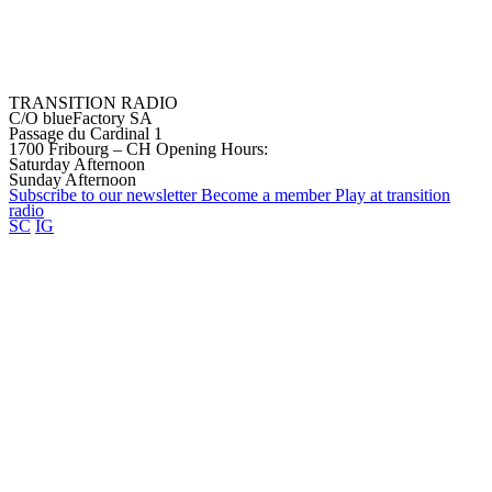
TRANSITION RADIO
C/O blueFactory SA
Passage du Cardinal 1
1700 Fribourg – CH
Opening Hours:
Saturday Afternoon
Sunday Afternoon
Subscribe to our
newsletter
Become a
member
Play at transition
radio
SC
IG