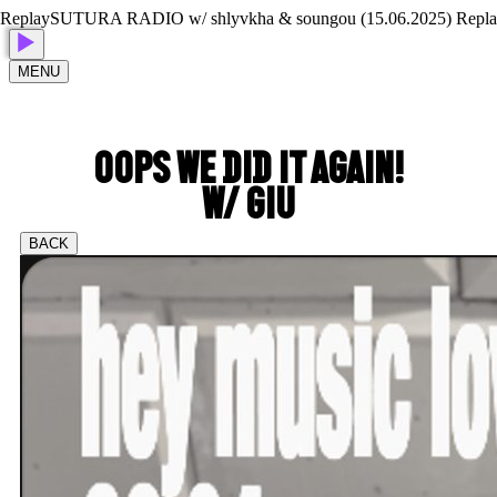
lay
SUTURA RADIO w/ shlyvkha & soungou (15.06.2025) Replay
SU
MENU
OOPS WE DID IT AGAIN!
W/ GIU
BACK