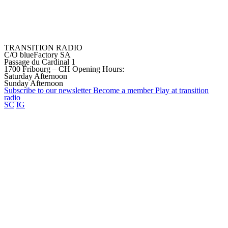
TRANSITION RADIO
C/O blueFactory SA
Passage du Cardinal 1
1700 Fribourg – CH
Opening Hours:
Saturday Afternoon
Sunday Afternoon
Subscribe to our
newsletter
Become a
member
Play at transition
radio
SC
IG