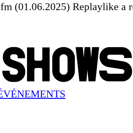
=fm (01.06.2025) Replay
like a r
S
H
O
W
S
ÉVÉNEMENTS