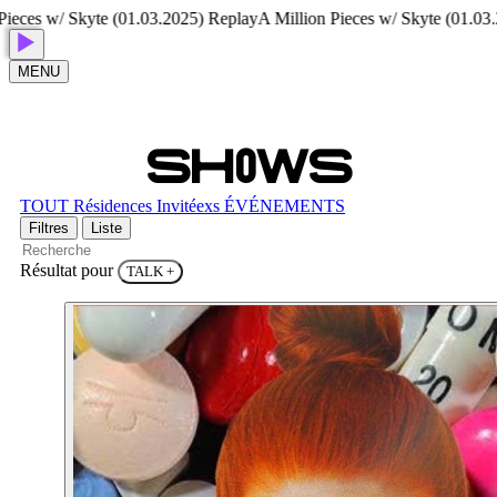
ces w/ Skyte (01.03.2025) Replay
A Million Pieces w/ Skyte (01.03.202
MENU
S
H
O
W
S
TOUT
Résidences
Invitéexs
ÉVÉNEMENTS
Filtres
Liste
Résultat pour
TALK
+