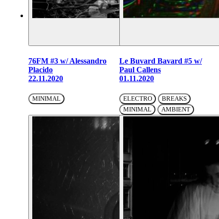
76FM #3 w/ Alessandro
Le Buvard Bavard #5 w/
Placido
Paul Callens
22.11.2020
01.11.2020
MINIMAL
ELECTRO
BREAKS
MINIMAL
AMBIENT