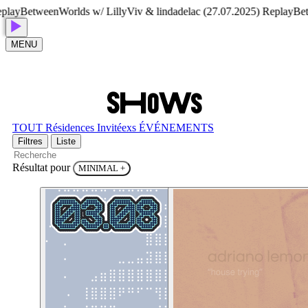
BetweenWorlds w/ LillyViv & lindadelac (27.07.2025) Replay
Between
MENU
S
H
O
W
S
TOUT
Résidences
Invitéexs
ÉVÉNEMENTS
Filtres
Liste
Résultat pour
MINIMAL
+