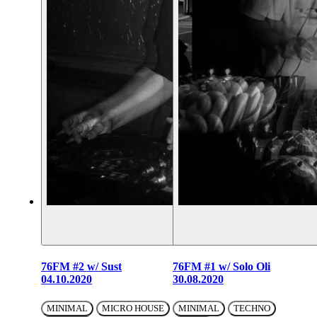
76FM #2 w/ Sust
76FM #1 w/ Solo Oli
04.10.2020
30.08.2020
MINIMAL
MICRO HOUSE
MINIMAL
TECHNO