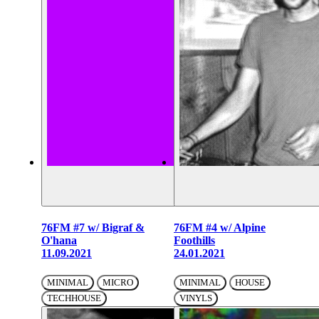
76FM #7 w/ Bigraf &
76FM #4 w/ Alpine
O'hana
Foothills
11.09.2021
24.01.2021
MINIMAL
MICRO
MINIMAL
HOUSE
TECHHOUSE
VINYLS