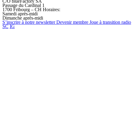
C/O blueFactory SA
Passage du Cardinal 1
1700 Fribourg – CH
Horaires:
Samedi après-midi
Dimanche après-midi
S’inscrire à notre
newsletter
Devenir
membre
Joue à transition
radio
SC
IG