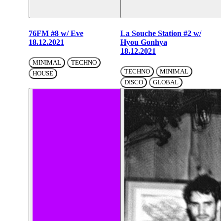
76FM #8 w/ Eve
La Souche Station #2 w/
18.12.2021
Hyou Gonhya
18.12.2021
MINIMAL
TECHNO
TECHNO
MINIMAL
HOUSE
DISCO
GLOBAL