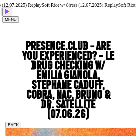
12.07.2025) Replay
Soft Riot w/ 8(res) (12.07.2025) Replay
Soft Riot w/ 
MENU
PRESENCE.CLUB - ARE
YOU EXPERIENCED? - LE
DRUG CHECKING W/
EMILIA GIANOLA,
STEPHANE CADUFF,
COBRA, NAC, BRUNO &
DR. SATELLITE
(07.06.26)
BACK