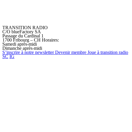
TRANSITION RADIO
C/O blueFactory SA
Passage du Cardinal 1
1700 Fribourg – CH
Horaires:
Samedi après-midi
Dimanche après-midi
S’inscrire à notre
newsletter
Devenir
membre
Joue à transition
radio
SC
IG