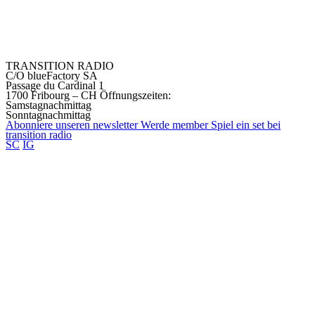
TRANSITION RADIO
C/O blueFactory SA
Passage du Cardinal 1
1700 Fribourg – CH
Öffnungszeiten:
Samstagnachmittag
Sonntagnachmittag
Abonniere unseren
newsletter
Werde
member
Spiel ein set bei
transition
radio
SC
IG