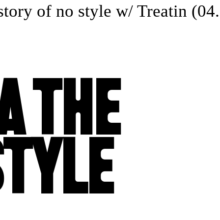
ry of no style w/ Treatin (04.0
A THE
STYLE