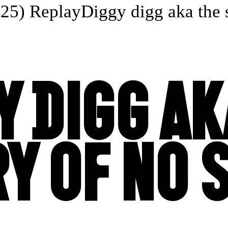
5) Replay
Diggy digg aka the sto
Y DIGG AK
Y OF NO 