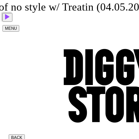
no style w/ Treatin (04.05.202
MENU
DIGG
STOR
BACK